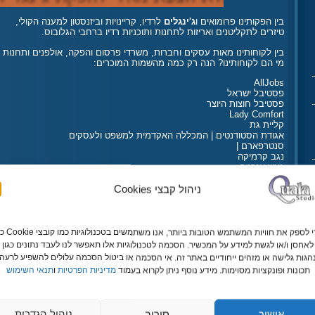
בין הפקותינו פרומואים ו
ג'ינגלים
לרדיו, קריינויות וביזנסטון למענה הקולי,
טיזרים לתקליטנים ואריזות לתחנות ותוכניות רדיו ברחבי הגלובוס.
בין לקוחותינו מאות עסקים וחברות, משרדי פרסום והפקה, אולפנים ותחנות רד
מי הם לקוחותינו? הנה רק כמה מהשמות המוכרים:
AllJobs
פסטיבל ישראל
פסטיבל חוצות היוצר
Lady Comfort
קליית גת
אגודת הסטודנטים | המכללה האקדמית למשפט ולעסקים
סנטרפארם |
נגב קרמיקה
געש אנרגיה
K2 | המטבח האסיאתי
חיים זקן | בניין והשקעות
ניהול קבצי Cookies
Party DJs
אומני החשיבה
הטיב | מוצרי פיצוחים
חצר המלכה | גן אירועים
כדי לספק את חוויות המשתמש הטובות ביותר, אנ
חסדי נעמי | עמותה
לאחסן ו/או לגשת למידע על המכשיר. הסכמה לטכנולוגיות אלו תאפשר לנו לעבד נתונים כגון
נדיר
גות גלישה או מזהים ייחודיים באתר זה. אי הסכמה או ביטול הסכמה עלולים להשפיע לרעה 
Dream Spa
תכונות ופונקציות מסוימות. מידע נוסף ניתן לקרוא בעמוד
מדיניות הפרטיות
ו
תנאי השימוש
Sun Design | רשת מותגי משקפיים
מסיק | אולם וגן אירועים
שפ"מ
גלי צה"ל
אישור
סירוב
ניהול הגדרות
רדיו ירושלים