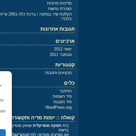
מדיניות פרטיות
הצהרת נגישות
הקלטת שיר במתנה / ברכת כלה ב200 ש"ח
בלבד!
תגובות אחרונות
ארכיונים
ינואר 2012
נובמבר 2011
קטגוריות
מבצעים והטבות
כלים
התחבר
פיד רשומות
פיד תגובות
WordPress.org
התנה
קואלה :: יזמות מדיה ותקשורת
בית
הפקה מוסיקלית
ושיווק מוסיקלי
ברשת
אנו מציעים מוסיקה לפרסום/
ג'ינגלים