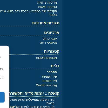
מדיניות פרטיות
הצהרת נגישות
הקלטת שיר במתנה / ברכת כלה ב200 ש"ח
בלבד!
תגובות אחרונות
ארכיונים
ינואר 2012
נובמבר 2011
קטגוריות
מבצעים והטבות
כלים
התחבר
פיד רשומות
התנה
פיד תגובות
WordPress.org
קואלה :: יזמות מדיה ותקשורת
בית
הפקה מוסיקלית
ושיווק מוסיקלי
ברשת
אנו מציעים מוסיקה לפרסום/
ג'ינגלים