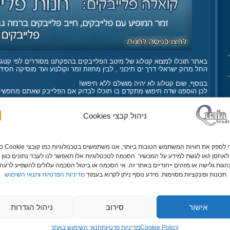
באתר תוכלו למצוא קטלוג של מיטב הפלייבקים בהפקתנו מסודרים לפי קטגור
החל מרוק ישראלי דרך ים תיכוני , לבין מחזות זמר וקולנוע ועד מוסיקה חסידי
בנוסף, שום קטלוג לא יהיה מושלם ללא חיפוש!
לכן הוספנו שדה חיפוש מתקדם בו תוכלו לבדוק אם הפלייבק שאתם מחפשים,
כמו כן, אנו מציעים ב'קואלה פלייבק' מבצעים לרכישת פלייבקים מוזלים,
כמו "כרטיסית פלייבקים", פלייבקים מוזלים ב20 שקלים בלבד ועוד..
ניהול קבצי Cookies
ואם בכל זאת לא מצאתם את הפלייבק המבוקש בקטלוג הפלייבקים שלנו
נוכל כמובן להפיק אותו עבורכם.
כדי לספק את חוויות המשתמש הטובות ביותר, אנ
לאחסן ו/או לגשת למידע על המכשיר. הסכמה לטכנולוגיות אלו תאפשר לנו לעבד נתונים כגון
גות גלישה או מזהים ייחודיים באתר זה. אי הסכמה או ביטול הסכמה עלולים להשפיע לרעה 
תכונות ופונקציות מסוימות. מידע נוסף ניתן לקרוא בעמוד
מדיניות הפרטיות
ו
תנאי השימוש
אנו מפיקים פלייבקים איכותיים ומקצועיים בכל סגנון, בכל שפה ובכל מקצב.
אישור
סירוב
ניהול הגדרות
לקוחותינו כבר יודעים שכדי לקבל איכות – צריך לדבר עם קואלה:
מי הם לקוחותינו? הנה רק כמה מהשמות המוכרים:
Cookie Policy
מדיניות פרטיות
תנאי השימוש באתר