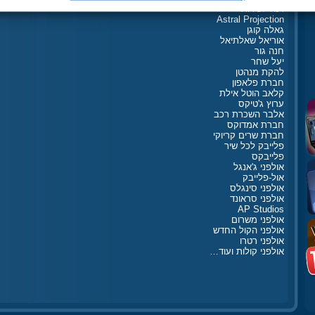
דנה לפידות
Astral Projection
גאלה קוגן
אוריאל שאלתיאל
חנה גור
יעל שחר
להקת מנהטן
חברת פלאפון
קלאב הוטל אילת
ערוץ ג'טיקס
אלבר השכרת רכב
חברת אמדוקס
חברת שרים קריוקי
פלייבק לכל שיר
פלייבקס
אולפני ג'אנגל
אול-פלייבק
אולפני סינגלס
אולפני סראונד
AP Studios
אולפני משרום
אולפני הקול החדש
אולפני רטרו
אולפני קולות ועוד…