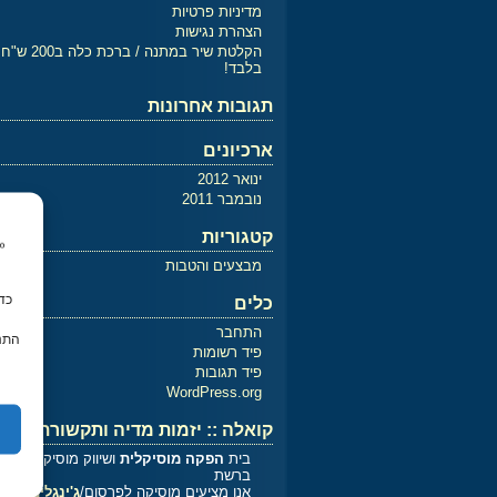
מדיניות פרטיות
הצהרת נגישות
הקלטת שיר במתנה / ברכת כלה ב200 ש"ח
בלבד!
תגובות אחרונות
ארכיונים
ינואר 2012
נובמבר 2011
קטגוריות
מבצעים והטבות
כלים
התחבר
התנה
פיד רשומות
פיד תגובות
WordPress.org
קואלה :: יזמות מדיה ותקשורת
בית
הפקה מוסיקלית
ושיווק מוסיקלי
ברשת
אנו מציעים מוסיקה לפרסום/
ג'ינגלים