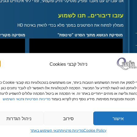
אנו עובדים עם מעבד ומפיק מוסיקלי ותיק ומקצועי, זמרי ליווי איכותיים ונגנ
עזבו דיבורים.. תנו לשמוע
מומלץ לפתוח את הסרטונים במסך מלא בכדי להאזין באיכות HD
מוסיקת הנושא מתוך הסרט "טינופת"
מוסיקה מקורית
ניהול קבצי Cookies
כדי לספק את חוויות המשתמש הטובות ביותר, אנ
לאחסן ו/או לגשת למידע על המכשיר. הסכמה לטכנולוגיות אלו תאפשר לנו לעבד נתונים כגון
גות גלישה או מזהים ייחודיים באתר זה. אי הסכמה או ביטול הסכמה עלולים להשפיע לרעה 
תכונות ופונקציות מסוימות. מידע נוסף ניתן לקרוא בעמוד
מדיניות הפרטיות
ו
תנאי השימוש
מוסיקה מקורית למופע הקסמים SpaceMagic
פתיח מוסיקלי 
אישור
סירוב
ניהול הגדרות
Cookie Policy
מדיניות פרטיות
תנאי השימוש באתר