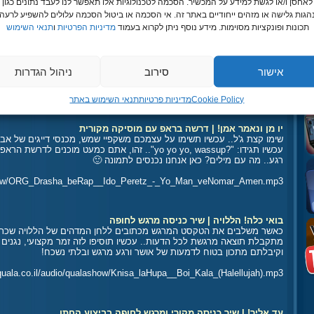
לאחסן ו/או לגשת למידע על המכשיר. הסכמה לטכנולוגיות אלו תאפשר לנו לעבד נתונים כגון
גות גלישה או מזהים ייחודיים באתר זה. אי הסכמה או ביטול הסכמה עלולים להשפיע לרעה 
ala.co.il/audio/qualashow/Shir_beMatana__Dolev_Family_-_Tamari.mp3
תכונות ופונקציות מסוימות. מידע נוסף ניתן לקרוא בעמוד
מדיניות הפרטיות
ו
תנאי השימוש
מבזק חדשות | מחווה מוסיקלית לחתונה או בר מצווה
כמובטח דוגמא למבזק חדשות מבדר עם בדיחות פנימיות שרק המשפחה והחברים
אישור
סירוב
ניהול הגדרות
ttp://quala.co.il/audio/qualashow/News__Sorani_Family_Wedding.mp3
Cookie Policy
מדיניות פרטיות
תנאי השימוש באתר
יו מן ונאמר אמן! | דרשה בראפ עם מוסיקה מקורית
שימו קצת ג'ל.. עכשיו תשימו על עצמכם משקפיי שמש, מכנסי דייגים של אב
עכשיו תגידו: "?yo yo yo, wassup".. זהו, אתם כמעט מוכנים לדרשת הראפ שלכם!
רגע.. מה עם מילים? כאן אנחנו נכנסים לתמונה 🙂
alashow/ORG_Drasha_beRap__Ido_Peretz_-_Yo_Man_veNomar_Amen.mp3
בואי כלה! הללויה | שיר כניסה מרגש לחופה
כאשר משלבים את הטקסט המרגש מכתובים ללחן המדהים של הללויה שכתב 
מתקבלת תוצאה מרגשת לכל הדעות.. עכשיו תוסיפו לזה זמר מקצועי, נגנ
וקיבלתם מתכון בטוח לדמעות של אושר ורגע מרגש ובלתי נשכח!
/quala.co.il/audio/qualashow/Knisa_laHupa__Boi_Kala_(Halellujah).mp3
עד אליך! | שיר כניסה מקורי ומרגש לחופה בביצוע החתן