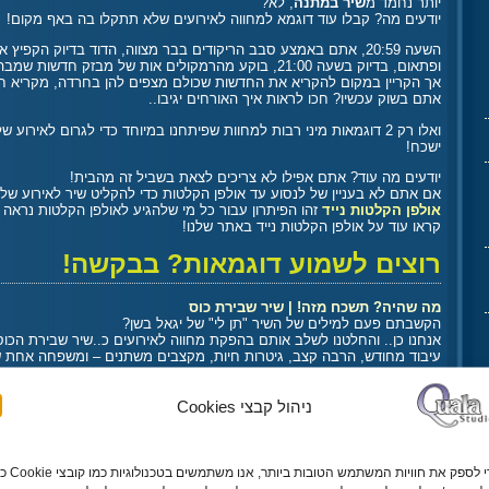
יותר נחמד מ
שיר במתנה
, לא?
יודעים מה? קבלו עוד דוגמא למחווה לאירועים שלא תתקלו בה באף מקום!
השעה 20:59, אתם באמצע סבב הריקודים בבר מצווה, הדוד בדיוק הקפיץ אותך על הכתפיים שלו
ופתאום, בדיוק בשעה 21:00, בוקע מהרמקולים אות של מבזק חדשות שמבהיל את כל האורחים באולם,
אך הקריין במקום להקריא את החדשות שכולם מצפים להן בחרדה, מקריא חד
אתם בשוק עכשיו? חכו לראות איך האורחים יגיבו..
ואלו רק 2 דוגמאות מיני רבות למחוות שפיתחנו במיוחד כדי לגרום לאיר
ישכח!
יודעים מה עוד? אתם אפילו לא צריכים לצאת בשביל זה מהבית!
אם אתם לא בעניין של לנסוע עד אולפן הקלטות כדי להקליט שיר לאירוע שלכ
אולפן הקלטות נייד
זהו הפיתרון עבור כל מי שלהגיע לאולפן הקלטות נראה
קראו עוד על אולפן הקלטות נייד באתר שלנו!
רוצים לשמוע דוגמאות? בבקשה!
מה שהיה? תשכח מזה! | שיר שבירת כוס
הקשבתם פעם למילים של השיר "תן לי" של יגאל בשן?
אנחנו כן.. והחלטנו לשלב אותם בהפקת מחווה לאירועים כ..שיר שבירת הכוס
עיבוד מחודש, הרבה קצב, גיטרות חיות, מקצבים משתנים – ומשפחה אחת
http://quala.co.il/audio/qualashow/Shvirat_Kos__Ten_Li.mp3
ניהול קבצי Cookies
תמרי תמרי.. בסדר זכית! | שואו משפחתי לבת מצווה
אין דבר מלבב יותר מלראות משפחה שלמה שרה ומופיעה על הבמה
כדי לספק את חוויות המשתמש הטובות ביותר, אנ
ועכשיו תארו לכם שזה לא סתם שיר.. אלא זה לא פחות ולא יותר – שיר ממחזמ