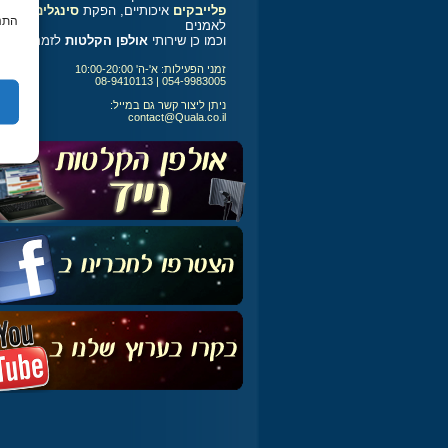
פלייבקים
איכותיים, הפקת
סינגלים
התנה
לאמנים
וכמו כן שירותי
אולפן הקלטות
לזמרים
זמני הפעילות: א'-ה' 10:00-20:00
054-9983005 | 08-9410113
ניתן ליצור קשר גם במייל:
contact@Quala.co.il