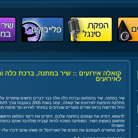
קואלה אירועים :: שיר במתנה, ברכת כלה ומ
לאירועים
שיר במתנה, שיר בהפתעה וברכת כלה אלה כבר דברים נדושים שחוזרים על 
מחלקת ההפקות לאירועים של קואלה, קמה בשנת 2005 בעקבות צורך לתת לחוגגים משהו שונה ואיכותי באירוע!
החל מדרשות בראפ ושירים מקוריים שנכתבים במיוחד לאירוע ועד מחוות מו
לדוגמא, דמיינו את עצמכם בחתונה שלכם, רוקדים את ריקוד הסלואו הראשון 
ופתאום באמצע השיר, המוסיקה הופכת להיות קצבית ומלהיבה ואתם בהפ
חושנית!
אתם מתארים לעצמכם את הפנים של האורחים? זה משהו שהם ידברו עליו עו