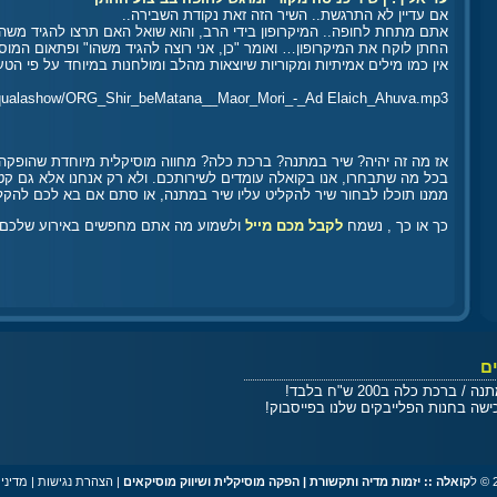
אם עדיין לא התרגשת.. השיר הזה זאת נקודת השבירה..
אתם מתחת לחופה.. המיקרופון בידי הרב, והוא שואל האם תרצו להגיד משהו
החתן לוקח את המיקרופון… ואומר "כן, אני רוצה להגיד משהו" ופתאום המו
אין כמו מילים אמיתיות ומקוריות שיוצאות מהלב ומולחנות במיוחד על פי ה
dio/qualashow/ORG_Shir_beMatana__Maor_Mori_-_Ad Elaich_Ahuva.mp3
אז מה זה יהיה? שיר במתנה? ברכת כלה? מחווה מוסיקלית מיוחדת שהופקה
בכל מה שתבחרו, אנו בקואלה עומדים לשירותכם. ולא רק אנחנו אלא גם קט
ממנו תוכלו לבחור שיר להקליט עליו שיר במתנה, או סתם אם בא לכם להקל
כך או כך , נשמח
לקבל מכם מייל
ולשמוע מה אתם מחפשים באירוע שלכם, 
ם
ברכת כלה ב200 ש"ח בלבד!
קואלה :: יזמות מדיה ותקשורת | הפקה מוסיקלית ושיווק מוסיקאים
|
הצהרת נגישות
|
מדיני