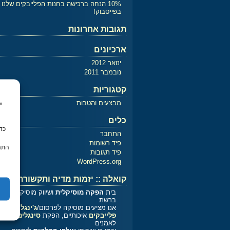
10% הנחה ברכישה בחנות הפלייבקים שלנו
בפייסבוק!
תגובות אחרונות
ארכיונים
ינואר 2012
נובמבר 2011
קטגוריות
מבצעים והטבות
כלים
התחבר
פיד רשומות
התנה
פיד תגובות
WordPress.org
קואלה :: יזמות מדיה ותקשורת
בית
הפקה מוסיקלית
ושיווק מוסיקלי
ברשת
אנו מציעים מוסיקה לפרסום/
ג'ינגלים
פלייבקים
איכותיים, הפקת
סינגלים
לאמנים