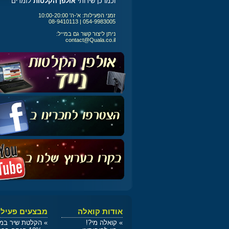
וכמו כן שירותי
אולפן הקלטות
לזמרים
זמני הפעילות: א'-ה' 10:00-20:00
054-9983005 | 08-9410113
ניתן ליצור קשר גם במייל:
contact@Quala.co.il
אודות קואלה
מבצעים פעילי
»
קואלה מי?!
»
הקלטת שיר במתנה / 